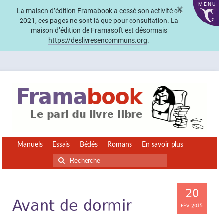
MENU
×
La maison d’édition Framabook a cessé son activité en
2021, ces pages ne sont là que pour consultation. La
maison d’édition de Framasoft est désormais
https://deslivresencommuns.org
.
Manuels
Essais
Bédés
Romans
En savoir plus
Rechercher
:
20
Avant de dormir
FÉV 2015