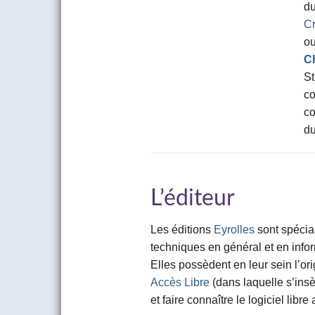
du
Cr
ou
Ch
St
co
co
du
L’éditeur
Les éditions
Eyrolles
sont spécia
techniques en général et en infor
Elles possèdent en leur sein l’ori
Accès Libre
(dans laquelle s’insèr
et faire connaître le logiciel libr