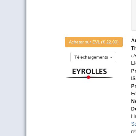
Au
Acheter sur EVL (€ 22,00)
Ti
Un
Téléchargements
Li
Pr
IS
Pr
Fo
N
Do
l’
So
re