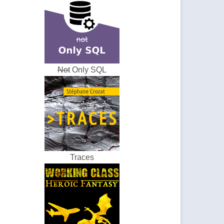
Not
Only SQL
Traces