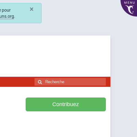
MENU
×
e pour
uns.org
.
Rechercher
:
Contribuez
Soutenir Framasoft