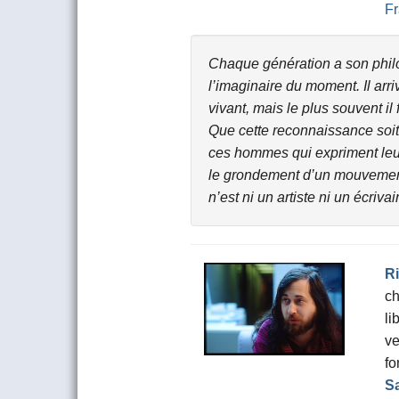
Fr
Chaque génération a son philos
l’imaginaire du moment. Il arr
vivant, mais le plus souvent il
Que cette reconnaissance soi
ces hommes qui expriment leu
le grondement d’un mouvement
n’est ni un artiste ni un écriva
R
ch
li
ve
fo
S