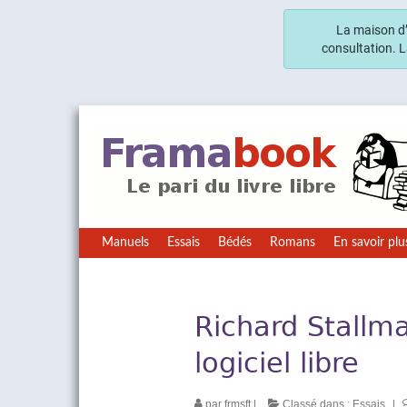
La maison d’
consultation. 
Manuels
Essais
Bédés
Romans
En savoir plu
Richard Stallma
logiciel libre
par
frmsft
|
Classé dans :
Essais
|