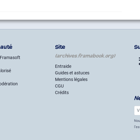
auté
Site
S
(archives.framabook.org)
 Framasoft
Entraide
lorisé
Guides et astuces
Mentions légales
odération
CGU
Crédits
N
Vot
Nou
l’e