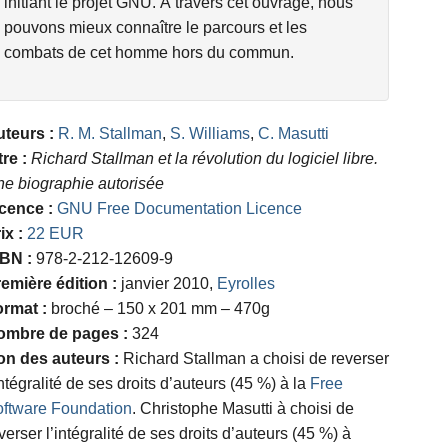
initiant le projet GNU. À travers cet ouvrage, nous
pouvons mieux connaître le parcours et les
combats de cet homme hors du commun.
teurs :
R. M. Stallman
,
S. Williams
,
C. Masutti
tre :
Richard Stallman et la révolution du logiciel libre.
e biographie autorisée
cence :
GNU Free Documentation Licence
ix :
22 EUR
BN :
978-2-212-12609-9
emière édition :
janvier 2010,
Eyrolles
rmat :
broché – 150 x 201 mm – 470g
ombre de pages :
324
n des auteurs :
Richard Stallman a choisi de reverser
intégralité de ses droits d’auteurs (45 %) à la
Free
ftware Foundation
. Christophe Masutti à choisi de
verser l’intégralité de ses droits d’auteurs (45 %) à