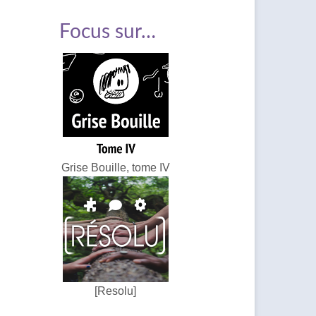
Focus sur…
Grise Bouille, tome IV
[Resolu]