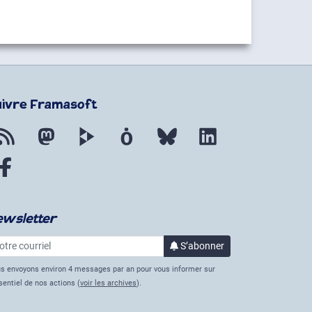
uivre Framasoft
Flux RSS
Mastodon
PeerTube
Mobilizon
Bluesky
LinkedIn
Facebook
ewsletter
re courriel
à la lettre d’informa
S’abonner
s envoyons environ 4 messages par an pour vous informer sur
ssentiel de nos actions (
voir les archives
).