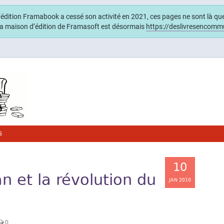
édition Framabook a cessé son activité en 2021, ces pages ne sont là qu
La maison d’édition de Framasoft est désormais
https://deslivresencomm
s
10
n et la révolution du
JAN 2010
0