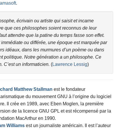
amasoft
.
ophe, écrivain ou artiste qui saisit et incarne
ive que ces philosophes soient reconnus de leur
 faut attendre que la patine du temps fasse son effet.
t immédiate ou différée, une époque est marquée par
rs idéaux, dans les murmures d’un poème ou dans
 politique. Notre génération a un philosophe. Ce
in. C’est un informaticien.
(
Lawrence Lessig
)
ichard Matthew Stallman
est le fondateur
arismatique du mouvement GNU à l’origine du logiciel
bre. Il crée en 1989, avec Eben Moglen, la première
rsion de la licence GNU GPL et est récompensé par la
ndation MacArthur en 1990.
am Williams
est un journaliste américain. Il est l’auteur