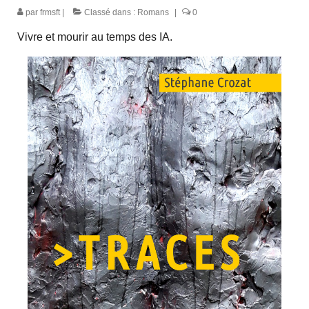
par
frmsft
|
Classé dans :
Romans
|
0
Vivre et mourir au temps des IA.