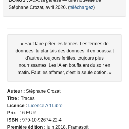
BONUS :
A&A, la genèse
— une nouvelle de
Stéphane Crozat, avril 2020. (
téléchargez
)
« Faut faire péter les fermes. Les fermes de
données, tu plantais des données, il en poussait
d’autres, toujours fertiles, toujours plus
nourrissantes. Les IA en bouffaient du soir en
matin. Faut les affamer, c’est la seule option. »
Auteur :
Stéphane Crozat
Titre :
Traces
Licence :
Licence Art Libre
Prix :
16 EUR
ISBN :
979-10-92674-22-4
Première édition :
juin 2018, Framasoft