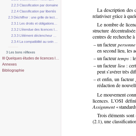
2.2.3 Classification par domaine
La description des d
2.2.4 Classification par libertés
relativiser grâce à que
2.3 Déchiffrer : une grille de lecture de licences libres
Le nombre de licence
2.3.1 Les droits et obligations des licences libres
structure décentralis
2.3.2 L’étendue des licences libres
centres de recherche à 
2.3.3 L’élément déclencheur des licences libres
2.3.4 La compatibilité au sein des licences libres
–
un facteur
personne
en second lieu, les a
3 Les bons réflexes
–
un facteur
temps
: le
III Quelques études de licences libres
Annexes
–
un facteur
lieu
: cer
Bibliographie
peut s’avérer très dif
–
et enfin, un facteur
rédaction de nouvell
Le mouvement connaît
licences. L’OSI défin
Assignment
« standards
Trois éléments sont 
(2.1), une classificati