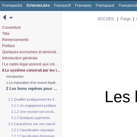
Framapedia
EnVenteLibre
Framasoft
Framakey
Framapack
Framaboo
ACCUEIL
|
Forge
|
Couverture
Titre
Remerciements
Préface
Quelques acronymes et abréviations utilisés
Introduction générale
I Le cadre légal associé aux créations de l’esprit
II Le système construit par les licences libres, les bases d’un nouvel équilibre
Introduction
1 La maturation d’un nouvel équilibre grâce aux licences libres
2 Les bons repères pour s’orienter parmi les licences libres
Les 
2.1 Qualifier juridiquement les licences libres
2.1.1 Un engagement juridique
2.1.2 Une cession non exclusive de droits
2.1.3 Quelques jugements
2.2 Caractériser par une classification des licences libres
2.2.1 Classification classique : licence copyleft
versus
permissive
2.2.2 Classification historique