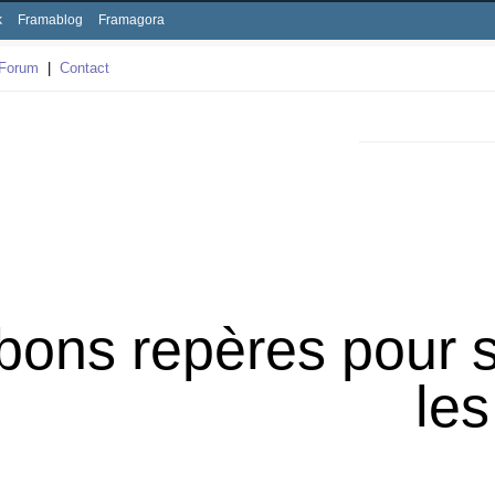
k
Framablog
Framagora
Forum
|
Contact
bons repères pour s
les