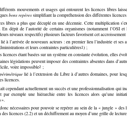
ifférents mouvements et usages qui entourent les licences libres laiss
lques
bons repères
simplifiant la compréhension des différentes licences 
s libres a plus que décuplé en une décennie. Cette multiplication s’ex
ée. En dépit de l’autorité de certains organismes (notamment l’OSI e
leurs niveaux respectifs) plusieurs facteurs favorisent cet accroissement
lié à l’arrivée de nouveaux acteurs : en premier lieu l’industrie et ses at
dministrations et leurs contraintes particulières
) ;
1
s licences étant basées sur un système en constante évolution, elles évolu
taines législations peuvent imposer des contraintes absentes dans d’aut
ficile, voire impossible
;
2
périmétrique
lié à l’extension du Libre à d’autres domaines, pour lesq
es licences.
 cependant actuellement un succès et une professionnalisation qui indu
it par exemple une hiérarchie entre les licences alors qu’une init
 ».
donc nécessaires pour pouvoir se repérer au sein de la « jungle » des li
on des licences (2.2) et un déchiffrement au moyen d’une grille de lecture